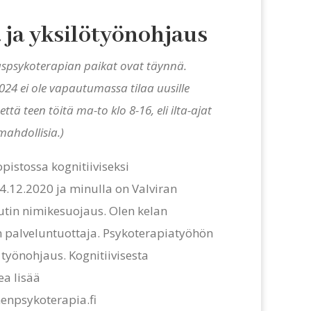
 ja yksilötyönohjaus
spsykoterapian paikat ovat täynnä.
024 ei ole vapautumassa tilaa uusille
ttä teen töitä ma-to klo 8-16, eli ilta-ajat
mahdollisia.)
pistossa kognitiiviseksi
4.12.2020 ja minulla on Valviran
in nimikesuojaus. Olen kelan
 palveluntuottaja. Psykoterapiatyöhön
työnohjaus. Kognitiivisesta
ea lisää
inenpsykoterapia.fi