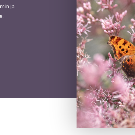
min ja
e.