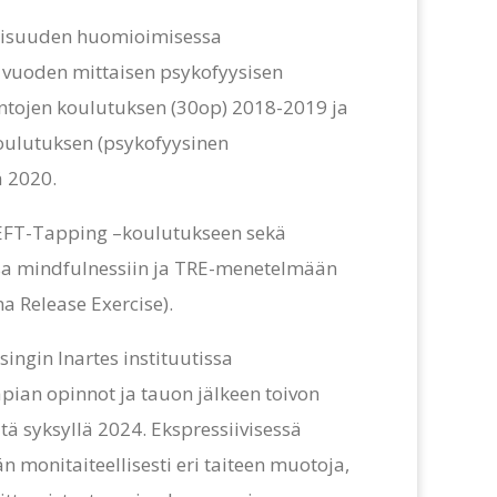
llisuuden huomioimisessa
n vuoden mittaisen psykofyysisen
ntojen koulutuksen (30op) 2018-2019 ja
oulutuksen (psykofyysinen
ä 2020.
 EFT-Tapping –koulutukseen sekä
a mindfulnessiin ja TRE-menetelmään
a Release Exercise).
singin Inartes instituutissa
apian opinnot ja tauon jälkeen toivon
ä syksyllä 2024. Ekspressiivisessä
n monitaiteellisesti eri taiteen muotoja,