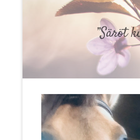
”Säröt k