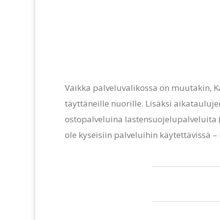
Vaikka palveluvalikossa on muutakin, Ka
täyttäneille nuorille. Lisäksi aikataul
ostopalveluina lastensuojelupalveluita (
ole kyseisiin palveluihin käytettävissä –