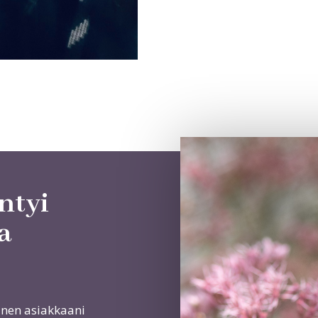
ntyi
a
inen asiakkaani