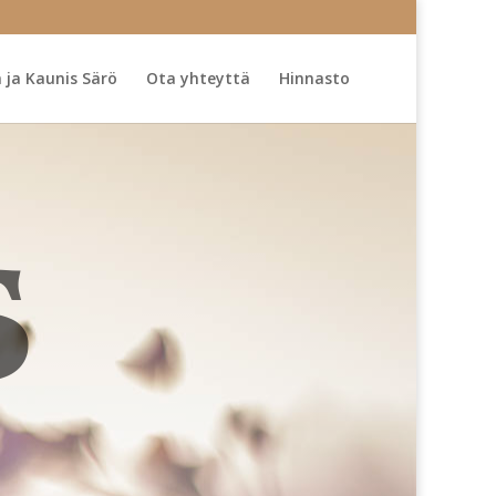
 ja Kaunis Särö
Ota yhteyttä
Hinnasto
S