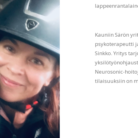
lappeenrantalainen
Kauniin Särön yrit
psykoterapeutti 
Sinkko. Yritys tar
yksilötyönohjaust
Neurosonic-hoitoj
tilaisuuksiin on m