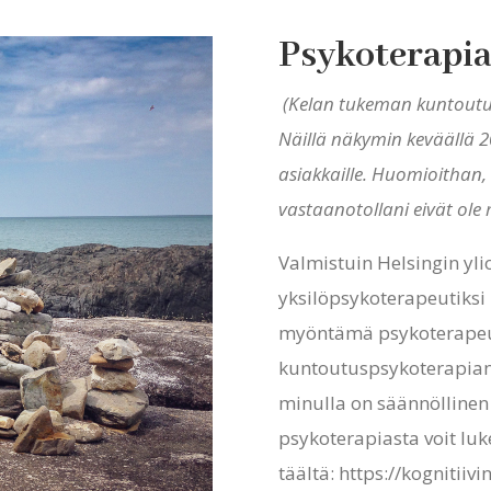
Psykoterapia
(Kelan tukeman kuntoutu
Näillä näkymin keväällä 2
asiakkaille. Huomioithan, e
vastaanotollani eivät ole 
Valmistuin Helsingin ylio
yksilöpsykoterapeutiksi 
myöntämä psykoterapeut
kuntoutuspsykoterapian
minulla on säännöllinen 
psykoterapiasta voit luk
täältä: https://kognitiiv