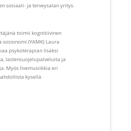
 sosiaali- ja terveysalan yritys.
täjänä toimii kognitiivinen
ja sosionomi (YAMK) Laura
joaa psykoterapian lisäksi
a, lastensuojelupalveluita ja
a. Myös livemusiikkia eri
ahdollista kysellä.