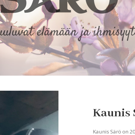
uuluvat elämään ja ihmisyyt
Kaunis 
Kaunis Särö on 20