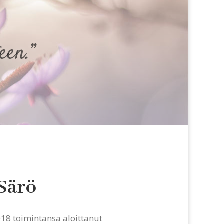
een.”
Särö
18 toimintansa aloittanut