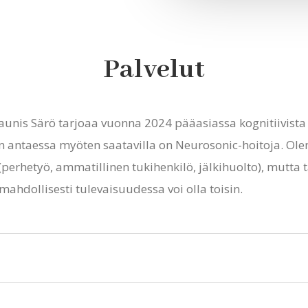
Palvelut
unis Särö tarjoaa vuonna 2024 pääasiassa kognitiivista 
ujen antaessa myöten saatavilla on Neurosonic-hoitoja. O
perhetyö, ammatillinen tukihenkilö, jälkihuolto), mutta tä
 mahdollisesti tulevaisuudessa voi olla toisin.