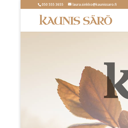
050 555 3655
laura.sinkko@kaunissaro.fi