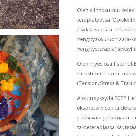
Olen kiinnostunut keho
terapiatyössä. Opiskeli
psykoterapian perusopi
hengityskouluohjaaja-k
hengitysterapia) syksyll
Olen myös osallistunut
tutustunut muun muass
(Tension, Stress & Traum
Aloitin syksyllä 2022 Hel
ekspressiivisen taideter
pääseväni jatkamaan niit
taideterapiassa käytetää